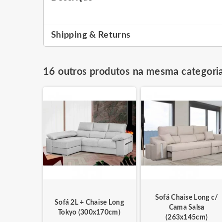
Shipping & Returns
16 outros produtos na mesma categoria
la Chaise
Sofá Chaise Long c/
Sofá 2L + Chaise Long
poles
Cama Salsa
Tokyo (300x170cm)
5cm)
(263x145cm)