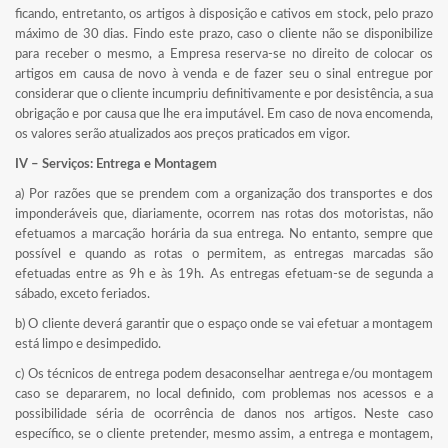
ficando, entretanto, os artigos à disposição e cativos em stock, pelo prazo
máximo de 30 dias. Findo este prazo, caso o cliente não se disponibilize
para receber o mesmo, a Empresa reserva-se no direito de colocar os
artigos em causa de novo à venda e de fazer seu o sinal entregue por
considerar que o cliente incumpriu definitivamente e por desistência, a sua
obrigação e por causa que lhe era imputável. Em caso de nova encomenda,
os valores serão atualizados aos preços praticados em vigor.
IV – Serviços: Entrega e Montagem
a) Por razões que se prendem com a organização dos transportes e dos
imponderáveis que, diariamente, ocorrem nas rotas dos motoristas, não
efetuamos a marcação horária da sua entrega. No entanto, sempre que
possível e quando as rotas o permitem, as entregas marcadas são
efetuadas entre as 9h e às 19h. As entregas efetuam-se de segunda a
sábado, exceto feriados.
b) O cliente deverá garantir que o espaço onde se vai efetuar a montagem
está limpo e desimpedido.
c) Os técnicos de entrega podem desaconselhar aentrega e/ou montagem
caso se depararem, no local definido, com problemas nos acessos e a
possibilidade séria de ocorrência de danos nos artigos. Neste caso
específico, se o cliente pretender, mesmo assim, a entrega e montagem,