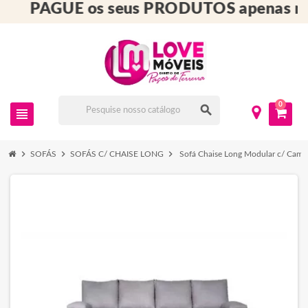
PAGUE os seus PRODUTOS apenas n
0
search
view_headline
chevron_right
chevron_right
chevron_right
SOFÁS
SOFÁS C/ CHAISE LONG
Sofá Chaise Long Modular c/ Cam