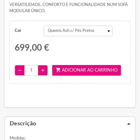
VERSATILIDADE, CONFORTO E FUNCIONALIDADE NUM SOFÁ
MODULAR ÚNICO.
Cor
699,00 €
shopping_cart
remove
add
ADICIONAR AO CARRINHO
Descrição
Medidas: