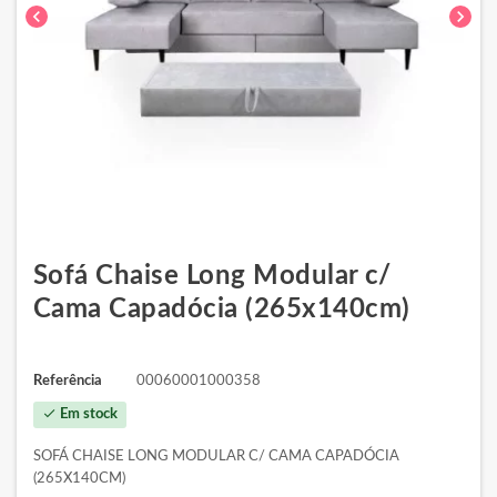
chevron_left
chevron_right
Sofá Chaise Long Modular c/
Cama Capadócia (265x140cm)
Referência
00060001000358
check
Em stock
SOFÁ CHAISE LONG MODULAR C/ CAMA CAPADÓCIA
(265X140CM)