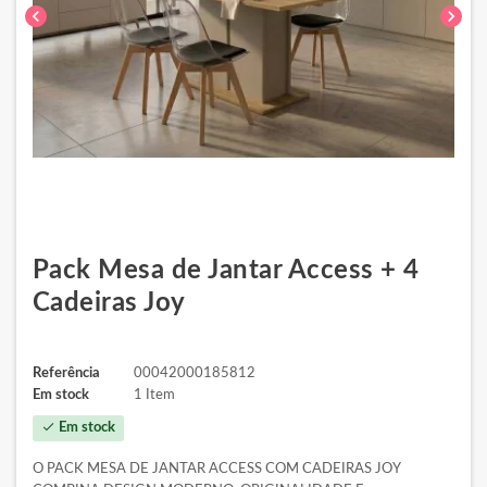
chevron_left
chevron_right
Pack Mesa de Jantar Access + 4
Cadeiras Joy
Referência
00042000185812
Em stock
1 Item
check
Em stock
O PACK MESA DE JANTAR ACCESS COM CADEIRAS JOY