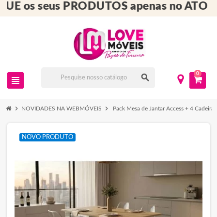
E os seus PRODUTOS apenas no ATO D
0
search
view_headline
chevron_right
chevron_right
NOVIDADES NA WEBMÓVEIS
Pack Mesa de Jantar Access + 4 Cadeiras
NOVO PRODUTO