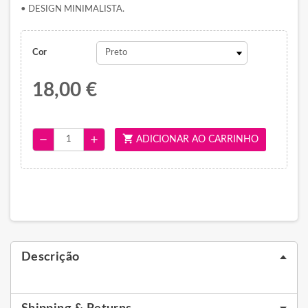
• DESIGN MINIMALISTA.
Cor
18,00 €
shopping_cart
remove
add
ADICIONAR AO CARRINHO
Descrição