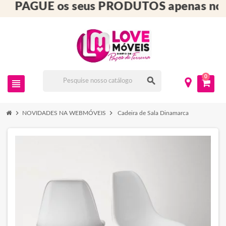
PAGUE os seus PRODUTOS apenas no
0
search
view_headline
chevron_right
chevron_right
NOVIDADES NA WEBMÓVEIS
Cadeira de Sala Dinamarca