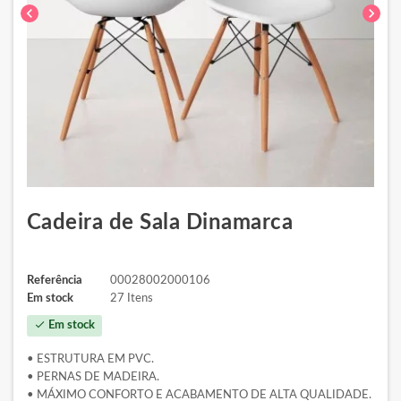
chevron_left
chevron_right
Cadeira de Sala Dinamarca
Referência
00028002000106
Em stock
27 Itens
check
Em stock
• ESTRUTURA EM PVC.
• PERNAS DE MADEIRA.
• MÁXIMO CONFORTO E ACABAMENTO DE ALTA QUALIDADE.