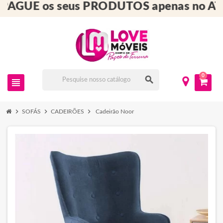
AGUE os seus PRODUTOS apenas no AT
0
search
view_headline
chevron_right
chevron_right
chevron_right
SOFÁS
CADEIRÕES
Cadeirão Noor