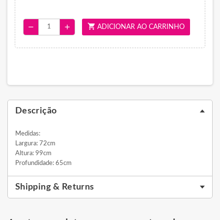
shopping_cart
remove
add
ADICIONAR AO CARRINHO
Descrição
Medidas:
Largura: 72cm
Altura: 99cm
Profundidade: 65cm
Shipping & Returns