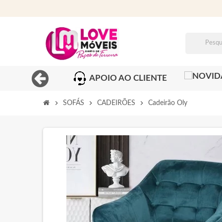
APOIO AO CLIENTE
chevron_right
chevron_right
chevron_right
SOFÁS
CADEIRÕES
Cadeirão Oly