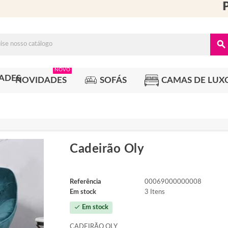
PA
search
NOVO
NOVIDADES
SOFÁS
CAMAS DE LUX
Cadeirão Oly
Referência
00069000000008
Em stock
3 Itens
check
Em stock
CADEIRÃO OLY