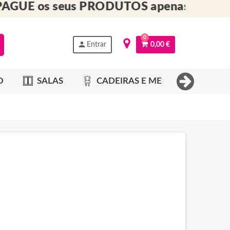
GUE os seus PRODUTOS apenas no ATO
0
person
Entrar
0,00 €
O
SALAS
CADEIRAS E MESAS
QU