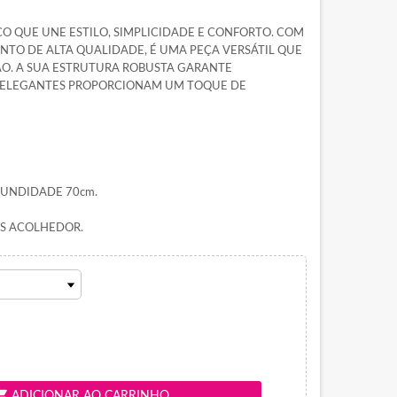
O QUE UNE ESTILO, SIMPLICIDADE E CONFORTO. COM
TO DE ALTA QUALIDADE, É UMA PEÇA VERSÁTIL QUE
ÃO. A SUA ESTRUTURA ROBUSTA GARANTE
E ELEGANTES PROPORCIONAM UM TOQUE DE
OFUNDIDADE 70cm.
IS ACOLHEDOR.
ing_cart
ADICIONAR AO CARRINHO