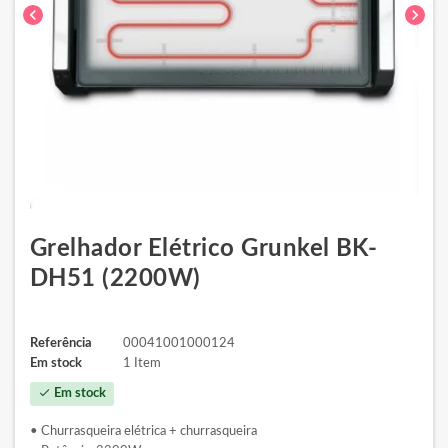
chevron_left
chevron_right
Grelhador Elétrico Grunkel BK-
DH51 (2200W)
Referência
00041001000124
Em stock
1 Item
check
Em stock
• Churrasqueira elétrica + churrasqueira