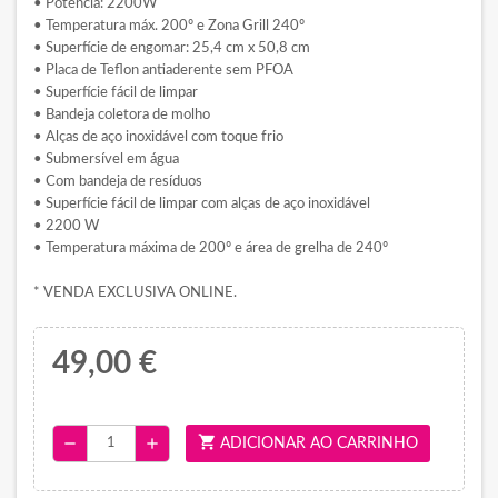
• Potência: 2200W
• Temperatura máx. 200º e Zona Grill 240º
• Superfície de engomar: 25,4 cm x 50,8 cm
• Placa de Teflon antiaderente sem PFOA
• Superfície fácil de limpar
• Bandeja coletora de molho
• Alças de aço inoxidável com toque frio
• Submersível em água
• Com bandeja de resíduos
• Superfície fácil de limpar com alças de aço inoxidável
• 2200 W
• Temperatura máxima de 200º e área de grelha de 240º
* VENDA EXCLUSIVA ONLINE.
49,00 €
shopping_cart
remove
add
ADICIONAR AO CARRINHO