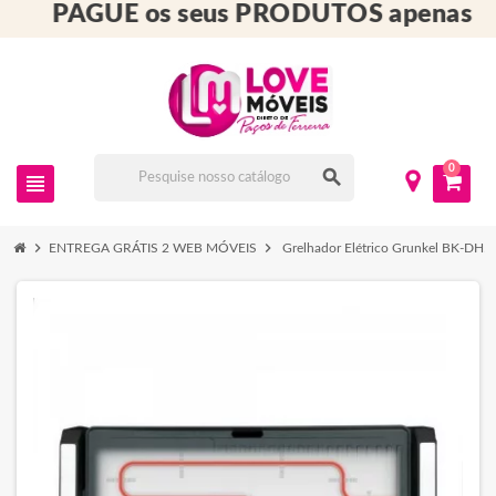
PAGUE os seus PRODUTOS apenas n
0
search
view_headline
chevron_right
chevron_right
ENTREGA GRÁTIS 2 WEB MÓVEIS
Grelhador Elétrico Grunkel BK-DH5